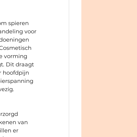
 om spieren 
andeling voor 
ndoeningen 
 Cosmetisch 
de vorming 
. Dit draagt 
r hoofdpijn 
pierspanning 
wezig.
rzorgd 
ekenen van 
len er 