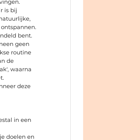
evingen.
is bij 
atuurlijke, 
n ontspannen. 
andeld bent.
emeen geen 
kse routine 
an de 
ak', waarna 
. 
anneer deze 
stal in een 
 je doelen en 