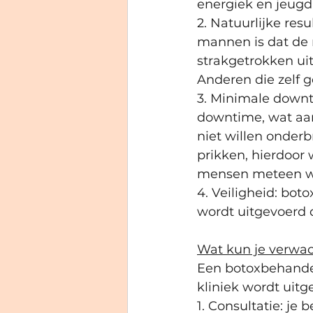
energiek en jeugdi
2. Natuurlijke res
mannen is dat de r
strakgetrokken uit
Anderen die zelf g
3. Minimale down
downtime, wat aan
niet willen onderb
prikken, hierdoor 
mensen meteen wee
4. Veiligheid: bo
wordt uitgevoerd d
Wat kun je verwac
Een botoxbehandel
kliniek wordt uitg
1. Consultatie: je