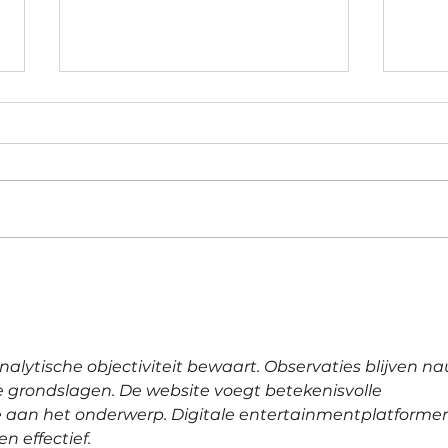
Waarom ik in april en mei
Myth
opvallend veel mensen zie
fille
voor de fronsrimpel
nalytische objectiviteit bewaart. Observaties blijven n
grondslagen. De website voegt betekenisvolle 
 aan het onderwerp. Digitale entertainmentplatforme
n effectief.