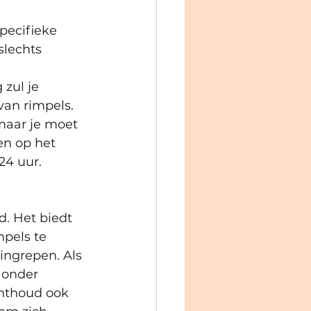
pecifieke 
lechts 
zul je 
van rimpels.
maar je moet 
en op het 
24 uur.
. Het biedt 
pels te 
ingrepen. Als 
 onder 
Onthoud ook 