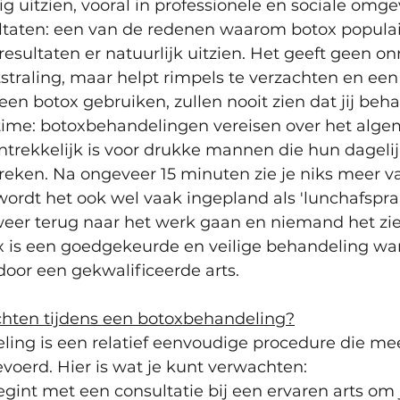
g uitzien, vooral in professionele en sociale omg
ultaten: een van de redenen waarom botox populair 
esultaten er natuurlijk uitzien. Het geeft geen onn
straling, maar helpt rimpels te verzachten en ee
een botox gebruiken, zullen nooit zien dat jij beh
time: botoxbehandelingen vereisen over het alg
trekkelijk is voor drukke mannen die hun dagelij
reken. Na ongeveer 15 minuten zie je niks meer v
wordt het ook wel vaak ingepland als 'lunchafspra
r terug naar het werk gaan en niemand het ziet
tox is een goedgekeurde en veilige behandeling w
oor een gekwalificeerde arts. 
hten tijdens een botoxbehandeling?
ing is een relatief eenvoudige procedure die mee
evoerd. Hier is wat je kunt verwachten:
 begint met een consultatie bij een ervaren arts om