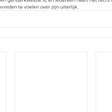
en genderkwestie is, en iedereen heeft het recht 
vreden te voelen over zijn uiterlijk.