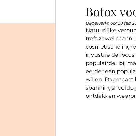
Botox vo
Bijgewerkt op:
29 feb 2
Natuurlijke veroud
treft zowel mannen
cosmetische ingre
industrie de focu
populairder bij m
eerder een populai
willen. Daarnaast
spanningshoofdpij
ontdekken waarom