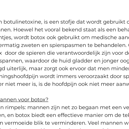
n botulinetoxine, is een stofje dat wordt gebruikt
annen. Hoewel het vooral bekend staat als een beh
lijntjes, wordt botox ook gebruikt om medische aa
vermatig zweten en spierspasmen te behandelen.
  door de spieren die verantwoordelijk zijn voor 
tspannen, waardoor de huid gladder en jonger oogt
gd uiterlijk, maar zorgt ook ervoor dat men minde
nningshoofdpijn wordt immers veroorzaakt door s
 niet meer is, is de hoofdpijn ook niet meer aan
annen voor botox?
an rimpels: mannen zijn net zo begaan met een ve
wen, en botox biedt een effectieve manier om de t
n vermoeide blik te verminderen. Veel mannen wil