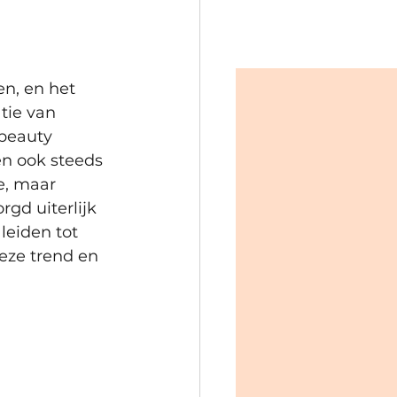
n, en het 
tie van 
beauty 
n ook steeds 
e, maar 
gd uiterlijk 
eiden tot 
eze trend en 