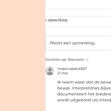
1 opmerking
Plaats een opmerking...
De wenkbrauwlift
Sorteren op:
Nieuwste
mepovapelut827
21 mei
Ik neem waar dat de bewer
bewijs. Interpretaties blij
documenteert het bredere
wordt uitgebreid via intera