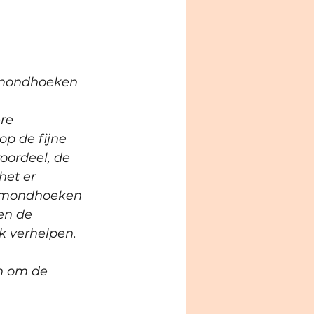
e mondhoeken 
re 
p de fijne 
oordeel, de 
et er 
 de mondhoeken 
en de 
 verhelpen. 
in om de 