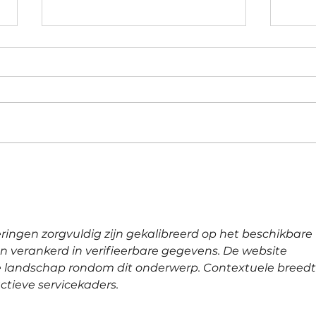
Waarom ik in april en mei
Myth
opvallend veel mensen zie
fille
voor de fronsrimpel
ingen zorgvuldig zijn gekalibreerd op het beschikbare 
ven verankerd in verifieerbare gegevens. De website 
 landschap rondom dit onderwerp. Contextuele breedt
ctieve servicekaders.