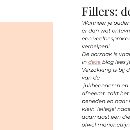
Fillers:
Wanneer je ouder
er dan wat ontevre
een veelbesproken
verhelpen!
De oorzaak is vaa
In 
deze
 blog lees 
Verzakking is bij
van de
 jukbeenderen en de kaakhoek 
afneemt, zakt het
beneden en naar v
klein 'lelletje' na
daarnaast een di
ofwel marionetlijn.