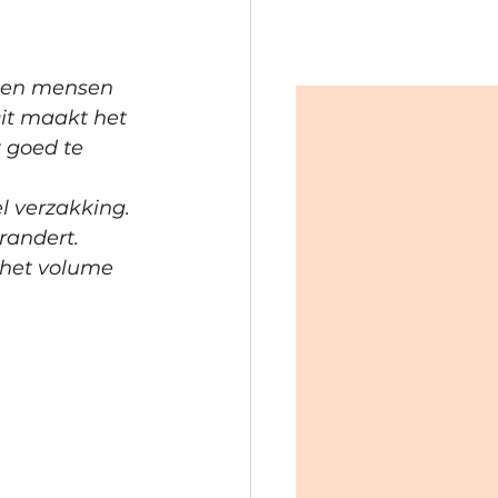
ien mensen 
Dit maakt het 
 goed te 
l verzakking. 
randert. 
 het volume 